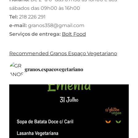
sábados das 09h00 às 16h00
Tel:
218 226 291
e-mail:
granos358@gmail.com
Serviços de entrega:
Bolt Food
Recommended
Granos Espaço Vegetariano
granos.espacovegetariano